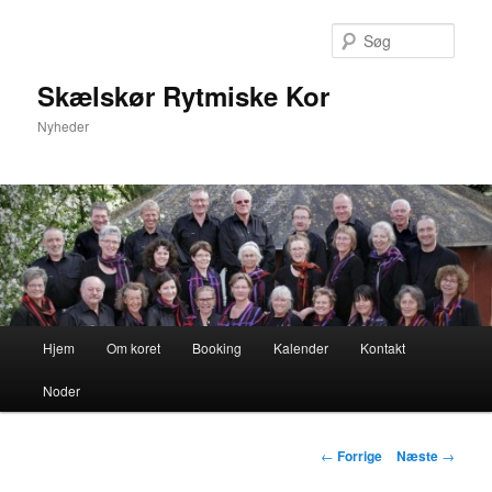
Fortsæt
til
Søg
primært
indhold
Skælskør Rytmiske Kor
Nyheder
Hovedmenu
Hjem
Om koret
Booking
Kalender
Kontakt
Noder
Indlægsnavigation
←
Forrige
Næste
→