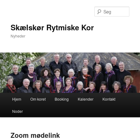
Fortsæt
Fortsæt
til
til
Søg
primært
sekundært
indhold
indhold
Skælskør Rytmiske Kor
Nyheder
Hovedmenu
Hjem
Om koret
Booking
Kalender
Kontakt
Noder
Zoom mødelink