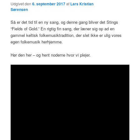
Udgivet den
6. september 2017
af
Lars Kristian
Sørensen
Så er det tid til en ny sang, og denne gang bliver det Stings
“Fields of Gold.” En rigtig fin sang, der læner sig op ad en
gammel keltisk folkemusiktradition, der slet ikke er ulig vores
egen folkemusik herhjemme.
Hør den her – og hent noderne hvor vi plejer.