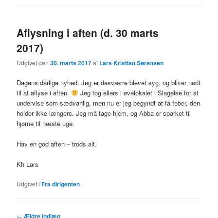
Aflysning i aften (d. 30 marts
2017)
Udgivet den
30. marts 2017
af
Lars Kristian Sørensen
Dagens dårlige nyhed: Jeg er desværre blevet syg, og bliver nødt
til at aflyse i aften.
Jeg tog ellers i øvelokalet i Slagelse for at
undervise som sædvanlig, men nu er jeg begyndt at få feber, den
holder ikke længere. Jeg må tage hjem, og Abba er sparket til
hjørne til næste uge.
Hav en god aften – trods alt.
Kh Lars
Udgivet i
Fra dirigenten
Indlægsnavigation
←
Ældre indlæg