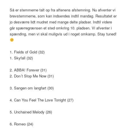
Så er stemmerne talt op fra aftenens afstemning. Nu afventer vi
brevstemmerne, som kan indsendes indtil mandag. Resultatet er
jo desværre lidt mudret med mange delte pladser. Indtil videre
går spærregrænsen et sted omkring 10. pladsen. Vi afventer i
spænding, men vi skal muligvis ud i noget omkamp. Stay tuned!
1. Fields of Gold (32)
1. Skyfall (32)
2. ABBA! Forever (31)
2. Don´t Stop Me Now (31)
3. Sangen om langfart (30)
4. Can You Feel The Love Tonight (27)
5. Unchained Melody (26)
6. Romeo (24)