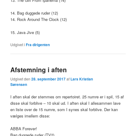
13. The Girl From Ipanema (14)
14. Bag duggede ruder (12)
14. Rock Around The Clock (12)
15. Java Jive (5)
Udgivet i
Fra dirigenten
Afstemning i aften
Udgivet den
28. september 2017
af
Lars Kristian
Sørensen
I aften skal der stemmes om repertoiret. 25 numre er i spil, 15 af
disse skal forblive – 10 skal ud. I aften skal I allesammen lave
en liste over de 15 numre, som I synes skal forblive. Der kan
vælges imellem disse:
ABBA Forever!
Bag duggede ruder (TV2)