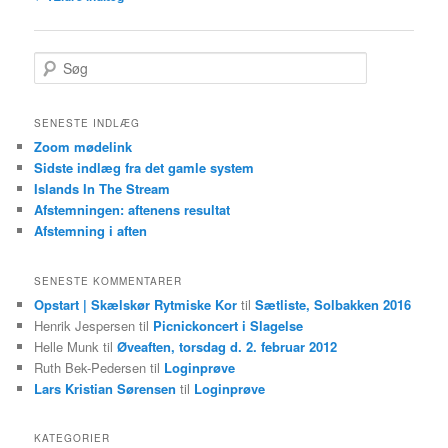
S
ø
g
SENESTE INDLÆG
Zoom mødelink
Sidste indlæg fra det gamle system
Islands In The Stream
Afstemningen: aftenens resultat
Afstemning i aften
SENESTE KOMMENTARER
Opstart | Skælskør Rytmiske Kor
til
Sætliste, Solbakken 2016
Henrik Jespersen
til
Picnickoncert i Slagelse
Helle Munk
til
Øveaften, torsdag d. 2. februar 2012
Ruth Bek-Pedersen
til
Loginprøve
Lars Kristian Sørensen
til
Loginprøve
KATEGORIER