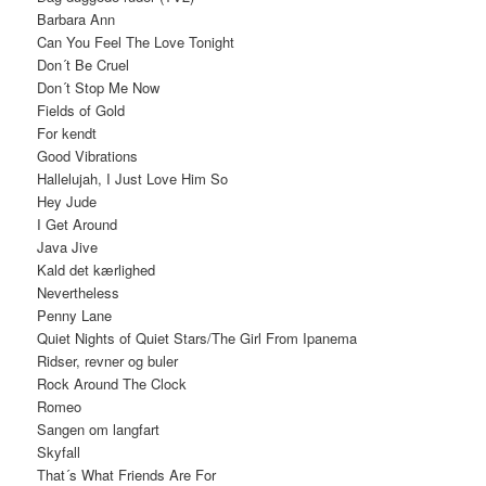
Barbara Ann
Can You Feel The Love Tonight
Don´t Be Cruel
Don´t Stop Me Now
Fields of Gold
For kendt
Good Vibrations
Hallelujah, I Just Love Him So
Hey Jude
I Get Around
Java Jive
Kald det kærlighed
Nevertheless
Penny Lane
Quiet Nights of Quiet Stars/The Girl From Ipanema
Ridser, revner og buler
Rock Around The Clock
Romeo
Sangen om langfart
Skyfall
That´s What Friends Are For