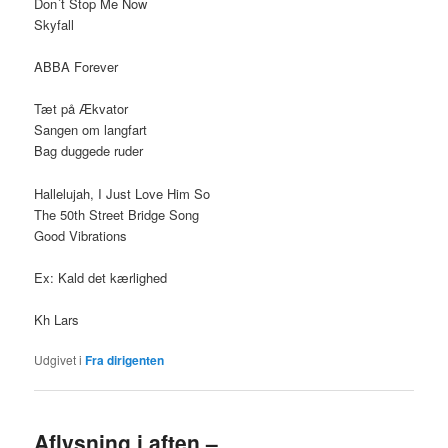
Don´t Stop Me Now
Skyfall
ABBA Forever
Tæt på Ækvator
Sangen om langfart
Bag duggede ruder
Hallelujah, I Just Love Him So
The 50th Street Bridge Song
Good Vibrations
Ex: Kald det kærlighed
Kh Lars
Udgivet i
Fra dirigenten
Aflysning i aften –