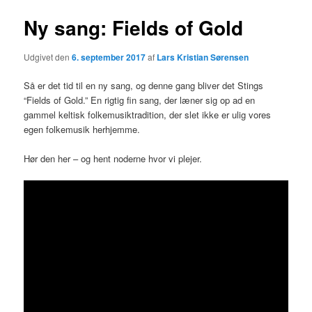
Ny sang: Fields of Gold
Udgivet den
6. september 2017
af
Lars Kristian Sørensen
Så er det tid til en ny sang, og denne gang bliver det Stings
“Fields of Gold.” En rigtig fin sang, der læner sig op ad en
gammel keltisk folkemusiktradition, der slet ikke er ulig vores
egen folkemusik herhjemme.
Hør den her – og hent noderne hvor vi plejer.