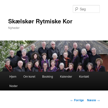
Fortsæt
til
Søg
primært
indhold
Skælskør Rytmiske Kor
Nyheder
Hovedmenu
Hjem
Om koret
Booking
Kalender
Kontakt
Noder
Indlægsnavigation
←
Forrige
Næste
→